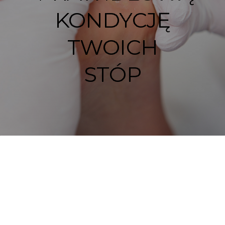
KONDYCJĘ
TWOICH
STÓP