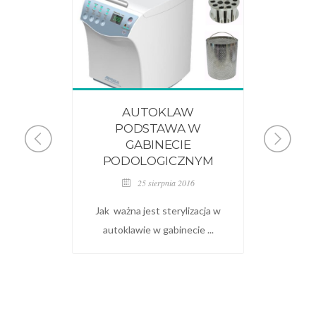
R
AUTOKLAW
 W
PODSTAWA W
GABINECIE
ŚCI
PODOLOGICZNYM
Na na
dłoniac
25 sierpnia 2016
Jak ważna jest sterylizacja w
pii
autoklawie w gabinecie ...
topy –