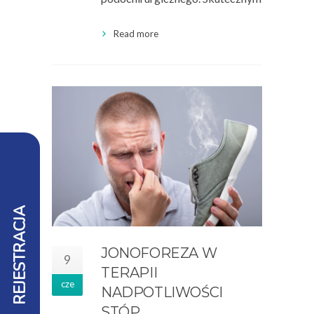
Read more
REJESTRACJA
JONOFOREZA W
9
TERAPII
cze
NADPOTLIWOŚCI
STÓP