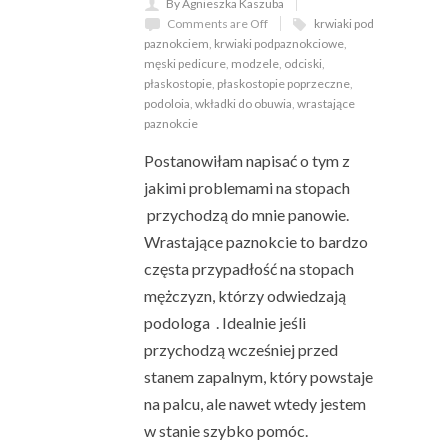
By Agnieszka Kaszuba
Comments are Off
krwiaki pod
paznokciem
,
krwiaki podpaznokciowe
,
męski pedicure
,
modzele
,
odciski
,
płaskostopie
,
płaskostopie poprzeczne
,
podoloia
,
wkładki do obuwia
,
wrastające
paznokcie
Postanowiłam napisać o tym z
jakimi problemami na stopach
przychodzą do mnie panowie.
Wrastające paznokcie to bardzo
częsta przypadłość na stopach
mężczyzn, którzy odwiedzają
podologa . Idealnie jeśli
przychodzą wcześniej przed
stanem zapalnym, który powstaje
na palcu, ale nawet wtedy jestem
w stanie szybko pomóc.