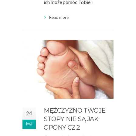
ich może pomóc Tobie i
Read more
MĘŻCZYZNO TWOJE
24
STOPY NIE SĄ JAK
kwi
OPONY CZ.2