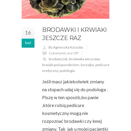
BRODAWKI I KRWIAKI
16
JESZCZE RAZ
kwi
By Agnieszka Kaszuba
Comments are Off
brodawczak
,
brodawka wirusowa
,
krwiaki pod paznokciem
,
kurzajka
,
pedicure
medyczny
,
podologia
Jeśli masz jakiekolwiek zmiany
na stopach udaj się do podologa .
Piszę w ten sposób,bo panie
,które robią pedicure
kosmetyczny mogą nie
rozpoznać brodawki czy innej
zmiany. Tak jak u mojej pacjentki