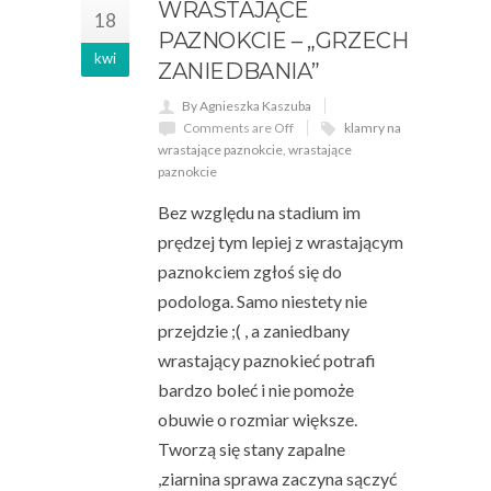
WRASTAJĄCE
18
PAZNOKCIE – „GRZECH
kwi
ZANIEDBANIA”
By Agnieszka Kaszuba
Comments are Off
klamry na
wrastające paznokcie
,
wrastające
paznokcie
Bez względu na stadium im
prędzej tym lepiej z wrastającym
paznokciem zgłoś się do
podologa. Samo niestety nie
przejdzie ;( , a zaniedbany
wrastający paznokieć potrafi
bardzo boleć i nie pomoże
obuwie o rozmiar większe.
Tworzą się stany zapalne
,ziarnina sprawa zaczyna sączyć