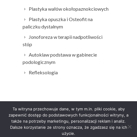
Plastyka wałów okołopaznokciowych
Plastyka opuszka i Osteofit na
paliczku dystalnym
Jonoforeza w terapii nadpotliwości
stóp
Autoklaw podstawa w gabinecie
podologicznym
Refleksologia
Ta witryna przechowuje dane, w tym m.in. pliki cookie, aby
zapewnić dostęp do podstawowych funkcjonalności witryny, a
także na potrzeby marketingu, personalizacji reklam i analiz.
Dalsze korzystanie ze strony oznacza, że zgadzasz się na ich
© 2023 | Podolog Agnieszka Kaszuba,
użycie.