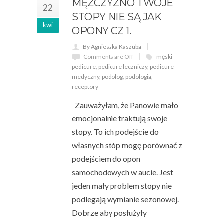
MĘŻCZYZNO TWOJE
22
STOPY NIE SĄ JAK
kwi
OPONY CZ 1.
By Agnieszka Kaszuba
Comments are Off
męski
pedicure
,
pedicure leczniczy
,
pedicure
medyczny
,
podolog
,
podologia
,
receptory
Zauważyłam, że Panowie mało
emocjonalnie traktują swoje
stopy. To ich podejście do
własnych stóp mogę porównać z
podejściem do opon
samochodowych w aucie. Jest
jeden mały problem stopy nie
podlegają wymianie sezonowej.
Dobrze aby posłużyły