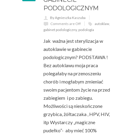
PODOLOGICZNYM
By Agnieszka Kaszuba
Comments are Off
autoklaw
,
gabinet podologiczny
,
podologia
Jak ważna jest sterylizacja w
autoklawie w gabinecie
podologicznym? PODSTAWA !
Bez autoklawu moja praca
polegałaby na przenoszeniu
chorób i mogłabym zmieniać
swoim pacjentom życie na przed
zabiegiem i po zabiegu.
Możliwości są nieskończone
grzybica, żółtaczaka , HPV, HIV,
itp Wystarczy „magiczne
pudełko”- aby mieć 100%