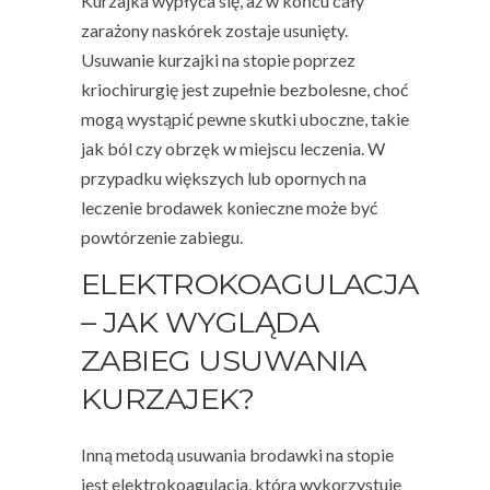
Kurzajka wypłyca się, aż w końcu cały
zarażony naskórek zostaje usunięty.
Usuwanie kurzajki na stopie poprzez
kriochirurgię jest zupełnie bezbolesne, choć
mogą wystąpić pewne skutki uboczne, takie
jak ból czy obrzęk w miejscu leczenia. W
przypadku większych lub opornych na
leczenie brodawek konieczne może być
powtórzenie zabiegu.
ELEKTROKOAGULACJA
– JAK WYGLĄDA
ZABIEG USUWANIA
KURZAJEK?
Inną metodą usuwania brodawki na stopie
jest elektrokoagulacja, która wykorzystuje