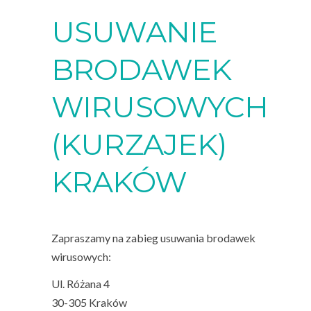
USUWANIE
BRODAWEK
WIRUSOWYCH
(KURZAJEK)
KRAKÓW
Zapraszamy na zabieg usuwania brodawek
wirusowych:
Ul. Różana 4
30-305 Kraków