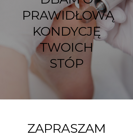
PRAWIDŁOWĄ
KONDYCJĘ
TWOICH
STÓP
ZAPRASZAM