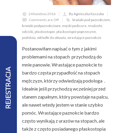
24 kwietnia 2016
By Agnieszka Kaszuba
Comments are Off
krwiaki pod paznokciem
,
krwiaki podpaznokciowe
,
męski pedicure
,
modzele
,
odciski
,
płaskostopie
,
płaskostopie poprzeczne
,
podoloia
,
wkładki do obuwia
,
wrastające paznokcie
Postanowiłam napisać o tym z jakimi
problemami na stopach przychodzą do
mnie panowie. Wrastające paznokcie to
REJESTRACJA
bardzo częsta przypadłość na stopach
mężczyzn, którzy odwiedzają podologa .
Idealnie jeśli przychodzą wcześniej przed
stanem zapalnym, który powstaje na palcu,
ale nawet wtedy jestem w stanie szybko
pomóc. Wrastające paznokcie bardzo
często wynikają z urazów na stopach, ale
także z często posiadanego płaskostopia