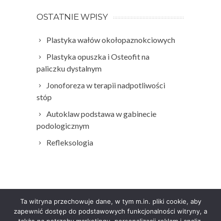
OSTATNIE WPISY
Plastyka wałów okołopaznokciowych
Plastyka opuszka i Osteofit na
paliczku dystalnym
Jonoforeza w terapii nadpotliwości
stóp
Autoklaw podstawa w gabinecie
podologicznym
Refleksologia
Ta witryna przechowuje dane, w tym m.in. pliki cookie, aby
zapewnić dostęp do podstawowych funkcjonalności witryny, a