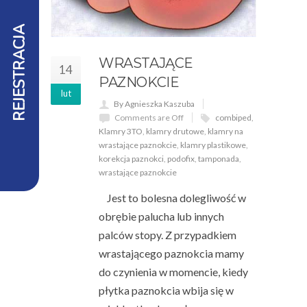
REJESTRACJA
WRASTAJĄCE
14
PAZNOKCIE
lut
By Agnieszka Kaszuba
Comments are Off
combiped
,
Klamry 3TO
,
klamry drutowe
,
klamry na
wrastające paznokcie
,
klamry plastikowe
,
korekcja paznokci
,
podofix
,
tamponada
,
wrastające paznokcie
Jest to bolesna dolegliwość w
obrębie palucha lub innych
palców stopy. Z przypadkiem
wrastającego paznokcia mamy
do czynienia w momencie, kiedy
płytka paznokcia wbija się w