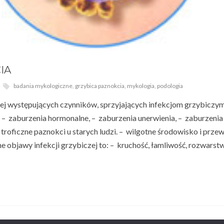
IA
badania mykologiczne
,
grzybica paznokcia
,
mykologia
,
podologia
j występujących czynników, sprzyjających infekcjom grzybiczy
 – zaburzenia hormonalne, – zaburzenia unerwienia, – zaburzenia
oficzne paznokci u starych ludzi. – wilgotne środowisko i przew
 objawy infekcji grzybiczej to: – kruchość, łamliwość, rozwarstw