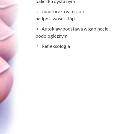
paliczku dystalnym
Jonoforeza w terapii
nadpotliwości stóp
Autoklaw podstawa w gabinecie
podologicznym
Refleksologia