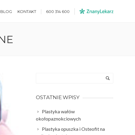
600 314 600
BLOG
KONTAKT
ZNE
OSTATNIE WPISY
Plastyka wałów
okołopaznokciowych
Plastyka opuszka i Osteofit na