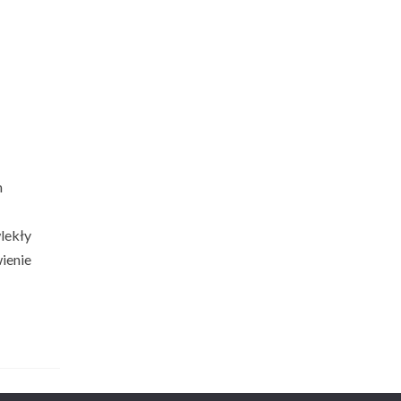
m
lekły
ienie