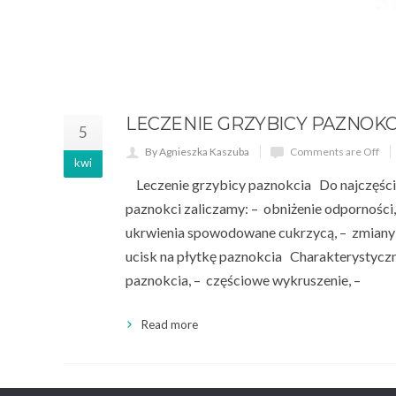
LECZENIE GRZYBICY PAZNOKC
5
By Agnieszka Kaszuba
Comments are Off
kwi
Leczenie grzybicy paznokcia Do najczęście
paznokci zaliczamy: – obniżenie odporności,
ukrwienia spowodowane cukrzycą, – zmiany tr
ucisk na płytkę paznokcia Charakterystyczne
paznokcia, – częściowe wykruszenie, –
Read more