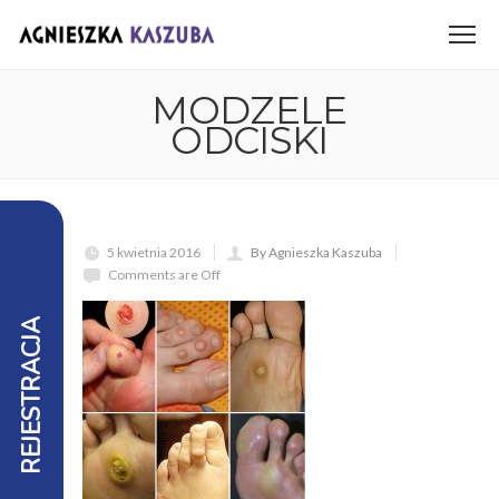
MODZELE
ODCISKI
5 kwietnia 2016
By Agnieszka Kaszuba
Comments are Off
REJESTRACJA