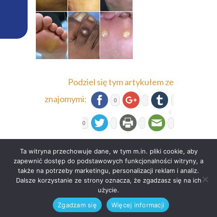
Podziel się tym artykułem ze
znajomymi:
0
0
Ta witryna przechowuje dane, w tym m.in. pliki cookie, aby
zapewnić dostęp do podstawowych funkcjonalności witryny, a
także na potrzeby marketingu, personalizacji reklam i analiz.
Dalsze korzystanie ze strony oznacza, że zgadzasz się na ich
© 2023 | Podolog Agnieszka Kaszuba,
użycie.
Różana 4 30-305 Kraków Tel: 600 314 600
Zgadzam się
Więcej informacji